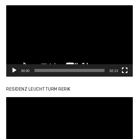
Video-
Player
00:00
02:13
RESIDENZ LEUCHTTURM RERIK
Video-
Player