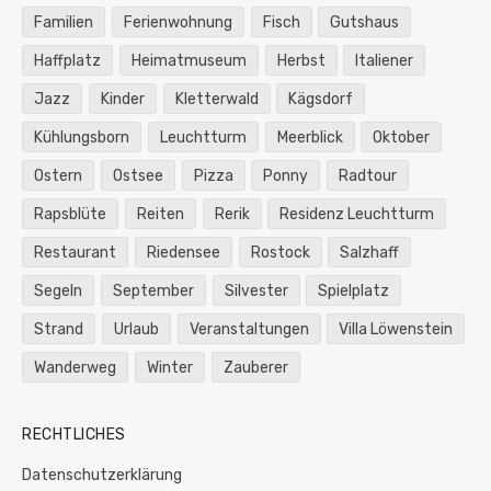
Familien
Ferienwohnung
Fisch
Gutshaus
Haffplatz
Heimatmuseum
Herbst
Italiener
Jazz
Kinder
Kletterwald
Kägsdorf
Kühlungsborn
Leuchtturm
Meerblick
Oktober
Ostern
Ostsee
Pizza
Ponny
Radtour
Rapsblüte
Reiten
Rerik
Residenz Leuchtturm
Restaurant
Riedensee
Rostock
Salzhaff
Segeln
September
Silvester
Spielplatz
Strand
Urlaub
Veranstaltungen
Villa Löwenstein
Wanderweg
Winter
Zauberer
RECHTLICHES
Datenschutzerklärung