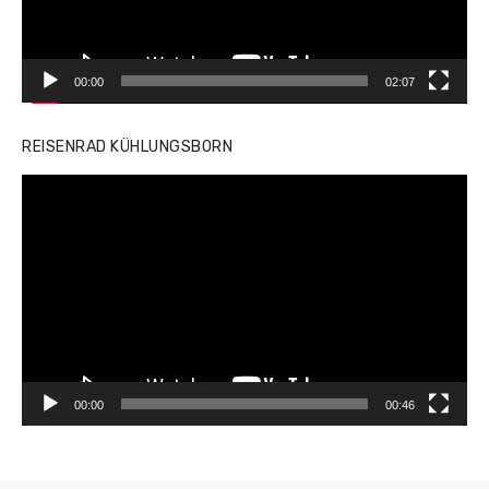
00:00
02:07
REISENRAD KÜHLUNGSBORN
Video-
Player
00:00
00:46