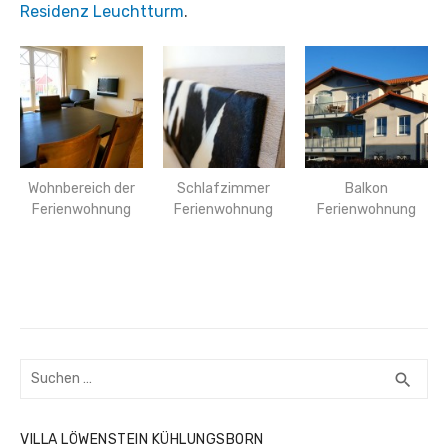
Residenz Leuchtturm
.
Wohnbereich der
Schlafzimmer
Balkon
Ferienwohnung
Ferienwohnung
Ferienwohnung
Suchen
SUC
search
nach:
VILLA LÖWENSTEIN KÜHLUNGSBORN