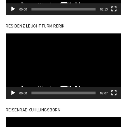
00:00
02:13
RESIDENZ LEUCHTTURM RERIK
Video-
Player
00:00
02:07
REISENRAD KÜHLUNGSBORN
Video-