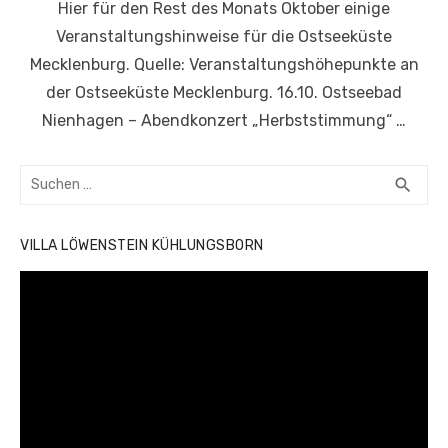
Hier für den Rest des Monats Oktober einige
Veranstaltungshinweise für die Ostseeküste
Mecklenburg. Quelle: Veranstaltungshöhepunkte an
der Ostseeküste Mecklenburg. 16.10. Ostseebad
Nienhagen – Abendkonzert „Herbststimmung“ …
Suchen
SUC
search
nach:
VILLA LÖWENSTEIN KÜHLUNGSBORN
Video-
Player