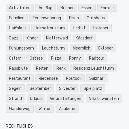
Aktivitäten
Ausflug
Bücher
Essen
Familie
Familien
Ferienwohnung
Fisch
Gutshaus
Haffplatz
Heimatmuseum
Herbst
Italiener
Jazz
Kinder
Kletterwald
Kägsdorf
Kühlungsborn
Leuchtturm
Meerblick
Oktober
Ostern
Ostsee
Pizza
Ponny
Radtour
Rapsblüte
Reiten
Rerik
Residenz Leuchtturm
Restaurant
Riedensee
Rostock
Salzhaff
Segeln
September
Silvester
Spielplatz
Strand
Urlaub
Veranstaltungen
Villa Löwenstein
Wanderweg
Winter
Zauberer
RECHTLICHES