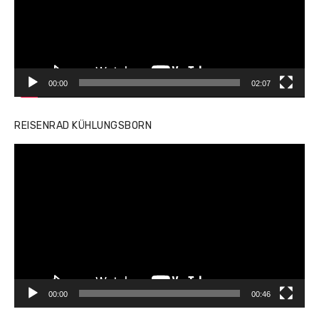
00:00
02:07
REISENRAD KÜHLUNGSBORN
Video-
Player
00:00
00:46