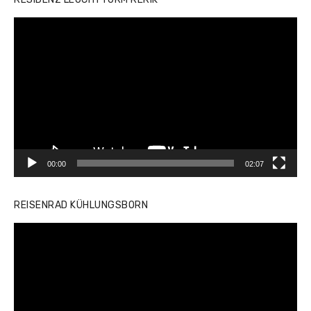
Video-
Player
00:00
02:07
REISENRAD KÜHLUNGSBORN
Video-
Player