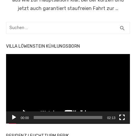
jetzt auch garantiert staufreien Fahrt zur …
Suchen
SUC
search
nach:
VILLA LÖWENSTEIN KÜHLUNGSBORN
Video-
Player
00:00
02:13
RESIDENZ LEUCHTTURM RERIK