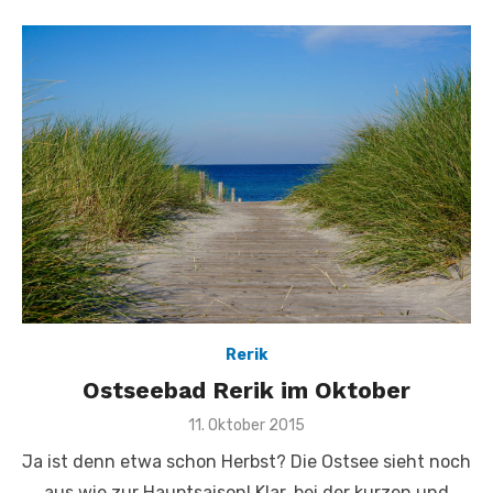
Rerik
Ostseebad Rerik im Oktober
Veröffentlicht
11. Oktober 2015
am
Ja ist denn etwa schon Herbst? Die Ostsee sieht noch
aus wie zur Hauptsaison! Klar, bei der kurzen und