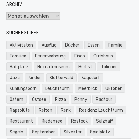
ARCHIV
Archiv
SUCHBEGRIFFE
Aktivitäten
Ausflug
Bücher
Essen
Familie
Familien
Ferienwohnung
Fisch
Gutshaus
Haffplatz
Heimatmuseum
Herbst
Italiener
Jazz
Kinder
Kletterwald
Kägsdorf
Kühlungsborn
Leuchtturm
Meerblick
Oktober
Ostern
Ostsee
Pizza
Ponny
Radtour
Rapsblüte
Reiten
Rerik
Residenz Leuchtturm
Restaurant
Riedensee
Rostock
Salzhaff
Segeln
September
Silvester
Spielplatz