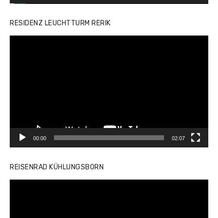
RESIDENZ LEUCHTTURM RERIK
Video-
Player
00:00
02:07
REISENRAD KÜHLUNGSBORN
Video-
Player