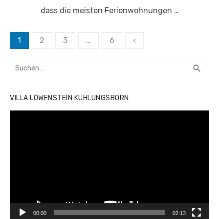
dass die meisten Ferienwohnungen …
Seitennummerierung
1
2
3
…
6
‹
der
Suchen
Beiträge
SUC
search
nach:
VILLA LÖWENSTEIN KÜHLUNGSBORN
Video-
Player
00:00
02:13