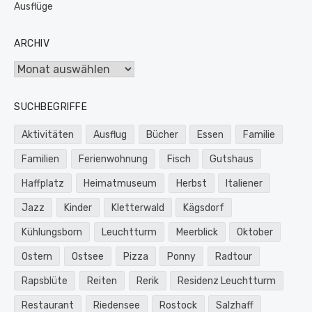
Ausflüge
ARCHIV
Archiv
SUCHBEGRIFFE
Aktivitäten
Ausflug
Bücher
Essen
Familie
Familien
Ferienwohnung
Fisch
Gutshaus
Haffplatz
Heimatmuseum
Herbst
Italiener
Jazz
Kinder
Kletterwald
Kägsdorf
Kühlungsborn
Leuchtturm
Meerblick
Oktober
Ostern
Ostsee
Pizza
Ponny
Radtour
Rapsblüte
Reiten
Rerik
Residenz Leuchtturm
Restaurant
Riedensee
Rostock
Salzhaff