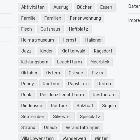
Daten
Aktivitäten
Ausflug
Bücher
Essen
Familie
Familien
Ferienwohnung
Impr
Fisch
Gutshaus
Haffplatz
Heimatmuseum
Herbst
Italiener
Jazz
Kinder
Kletterwald
Kägsdorf
Kühlungsborn
Leuchtturm
Meerblick
Oktober
Ostern
Ostsee
Pizza
Ponny
Radtour
Rapsblüte
Reiten
Rerik
Residenz Leuchtturm
Restaurant
Riedensee
Rostock
Salzhaff
Segeln
September
Silvester
Spielplatz
Strand
Urlaub
Veranstaltungen
Villa Löwenstein
Wanderweg
Winter