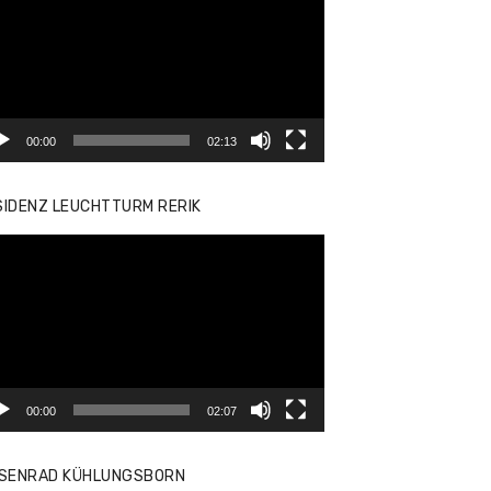
yer
00:00
02:13
SIDENZ LEUCHTTURM RERIK
eo-
yer
00:00
02:07
ISENRAD KÜHLUNGSBORN