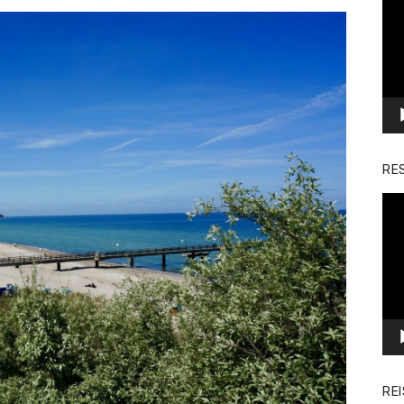
Pla
RE
Vid
Pla
RE