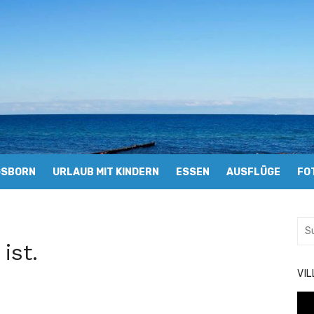
GSBORN
URLAUB MIT KINDERN
ESSEN
AUSFLÜGE
FO
Suc
nac
ist.
VI
Vid