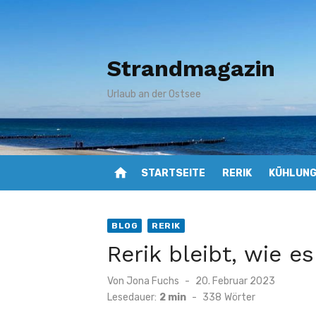
Zum
Inhalt
springen
Strandmagazin
Urlaub an der Ostsee
home
STARTSEITE
RERIK
KÜHLUN
BLOG
RERIK
Rerik bleibt, wie es 
Veröffentlicht
Von
Jona Fuchs
20. Februar 2023
am
Lesedauer:
2 min
-
338
Wörter