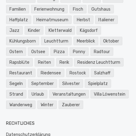
Familien
Ferienwohnung
Fisch
Gutshaus
Haffplatz
Heimatmuseum
Herbst
Italiener
Jazz
Kinder
Kletterwald
Kägsdorf
Kühlungsborn
Leuchtturm
Meerblick
Oktober
Ostern
Ostsee
Pizza
Ponny
Radtour
Rapsblüte
Reiten
Rerik
Residenz Leuchtturm
Restaurant
Riedensee
Rostock
Salzhaff
Segeln
September
Silvester
Spielplatz
Strand
Urlaub
Veranstaltungen
Villa Löwenstein
Wanderweg
Winter
Zauberer
RECHTLICHES
Datenschutzerklärung