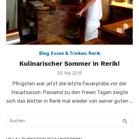
Blog
,
Essen & Trinken
,
Rerik
Kulinarischer Sommer in Rerik!
Veröffentlicht
30. Mai 2015
am
Pfingsten war jetzt die letzte Feuerprobe vor der
Hauptsaison: Passend zu den freien Tagen zeigte
sich das Wetter in Rerik mal wieder von seiner guten …
Suchen
SUC
search
nach: