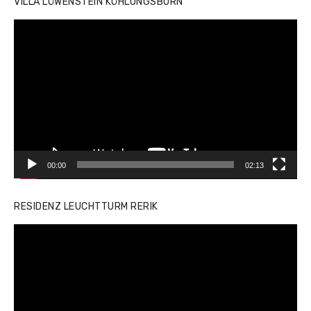
VILLA LÖWENSTEIN KÜHLUNGSBORN
Video-
Player
00:00
02:13
RESIDENZ LEUCHTTURM RERIK
Video-
Player