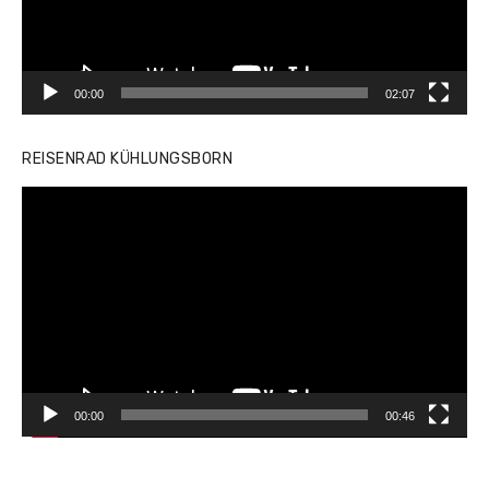
00:00
02:07
REISENRAD KÜHLUNGSBORN
Video-
Player
00:00
00:46