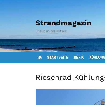
Zum
Inhalt
springen
Strandmagazin
Urlaub an der Ostsee
home
STARTSEITE
RERIK
KÜHLUN
Riesenrad Kühlung