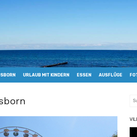
GSBORN
URLAUB MIT KINDERN
ESSEN
AUSFLÜGE
FO
sborn
Suc
nac
VI
Vid