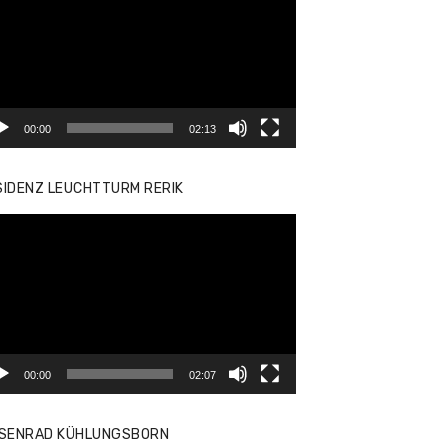
yer
00:00
02:13
SIDENZ LEUCHTTURM RERIK
eo-
yer
00:00
02:07
ISENRAD KÜHLUNGSBORN