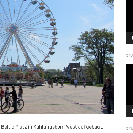
Pla
RE
Vid
Pla
 Baltic Platz in Kühlungsborn West aufgebaut.
RE