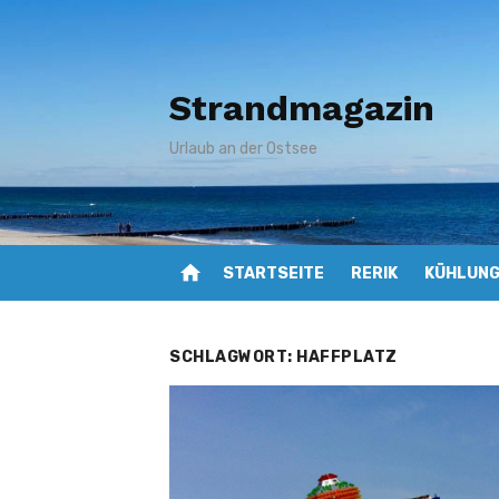
Zum
Inhalt
springen
Strandmagazin
Urlaub an der Ostsee
home
STARTSEITE
RERIK
KÜHLUN
SCHLAGWORT:
HAFFPLATZ