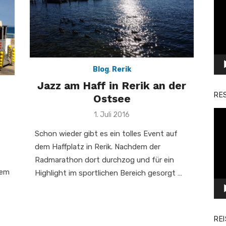
Pla
Blog
,
Rerik
Jazz am Haff in Rerik an der
RE
Ostsee
Vid
Veröffentlicht
1. Juli 2016
am
Pla
Schon wieder gibt es ein tolles Event auf
dem Haffplatz in Rerik. Nachdem der
Radmarathon dort durchzog und für ein
dem
Highlight im sportlichen Bereich gesorgt …
RE