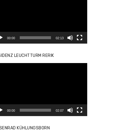
yer
00:00
02:13
SIDENZ LEUCHTTURM RERIK
eo-
yer
00:00
02:07
ISENRAD KÜHLUNGSBORN