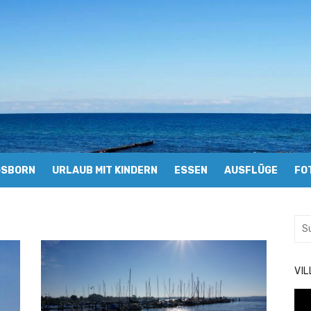
GSBORN
URLAUB MIT KINDERN
ESSEN
AUSFLÜGE
FO
Suc
nac
VI
Vid