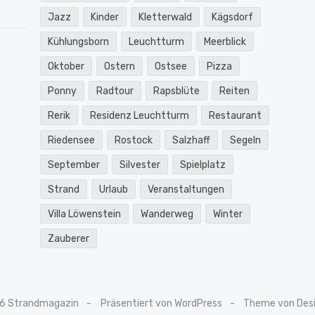
Jazz
Kinder
Kletterwald
Kägsdorf
Kühlungsborn
Leuchtturm
Meerblick
Oktober
Ostern
Ostsee
Pizza
Ponny
Radtour
Rapsblüte
Reiten
Rerik
Residenz Leuchtturm
Restaurant
Riedensee
Rostock
Salzhaff
Segeln
September
Silvester
Spielplatz
Strand
Urlaub
Veranstaltungen
Villa Löwenstein
Wanderweg
Winter
Zauberer
6 Strandmagazin
Präsentiert von WordPress
Theme von Desi