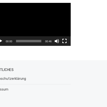
eo-
yer
00:00
00:46
TLICHES
schutzerklärung
essum