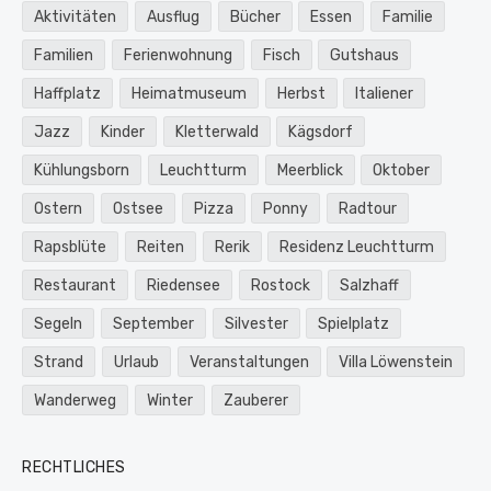
Aktivitäten
Ausflug
Bücher
Essen
Familie
Familien
Ferienwohnung
Fisch
Gutshaus
Haffplatz
Heimatmuseum
Herbst
Italiener
Jazz
Kinder
Kletterwald
Kägsdorf
Kühlungsborn
Leuchtturm
Meerblick
Oktober
Ostern
Ostsee
Pizza
Ponny
Radtour
Rapsblüte
Reiten
Rerik
Residenz Leuchtturm
Restaurant
Riedensee
Rostock
Salzhaff
Segeln
September
Silvester
Spielplatz
Strand
Urlaub
Veranstaltungen
Villa Löwenstein
Wanderweg
Winter
Zauberer
RECHTLICHES