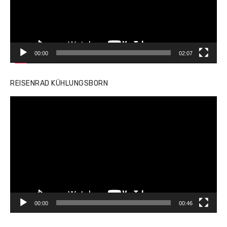
00:00
02:07
REISENRAD KÜHLUNGSBORN
Video-
Player
00:00
00:46