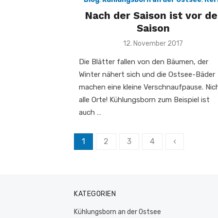
Nach der Saison ist vor de
Saison
Veröffentlicht
12. November 2017
am
Die Blätter fallen von den Bäumen, der
Winter nähert sich und die Ostsee-Bäder
machen eine kleine Verschnaufpause. Nic
alle Orte! Kühlungsborn zum Beispiel ist
auch …
Seitennummerierung
1
2
3
4
‹
der
Beiträge
KATEGORIEN
Kühlungsborn an der Ostsee