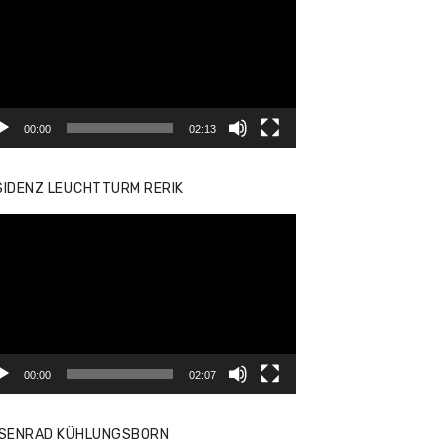
yer
00:00
02:13
SIDENZ LEUCHTTURM RERIK
eo-
yer
00:00
02:07
ISENRAD KÜHLUNGSBORN