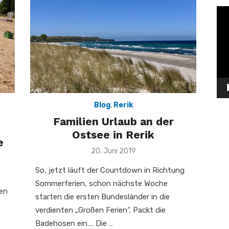
Vid
Pla
Blog
,
Rerik
Familien Urlaub an der
Ostsee in Rerik
e
Veröffentlicht
20. Juni 2019
am
So, jetzt läuft der Countdown in Richtung
Sommerferien, schon nächste Woche
en
starten die ersten Bundesländer in die
verdienten „Großen Ferien“. Packt die
Badehosen ein…. Die …