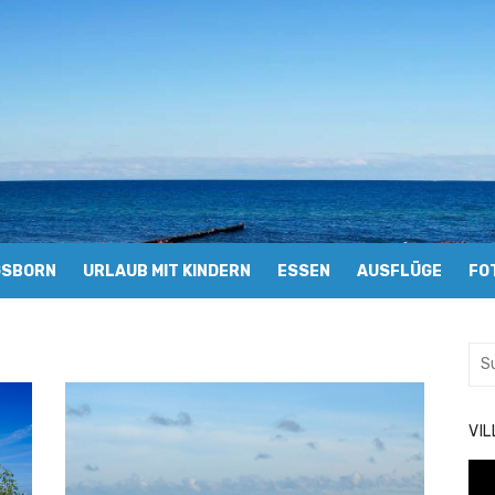
GSBORN
URLAUB MIT KINDERN
ESSEN
AUSFLÜGE
FO
Suc
nac
VI
Vid