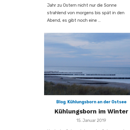
Jahr zu Ostern nicht nur die Sonne
strahlend von morgens bis spät in den
Abend, es gibt noch eine …
Blog
,
Kühlungsborn an der Ostsee
Kühlungsborn im Winter
Veröffentlicht
15. Januar 2019
am