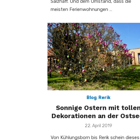
Salzhaff. Und dem Umstand, dass die
meisten Ferienwohnungen …
Blog
,
Rerik
Sonnige Ostern mit tolle
Dekorationen an der Ostse
Veröffentlicht
22. April 2019
am
Von Kühlungsborn bis Rerik schein dieses