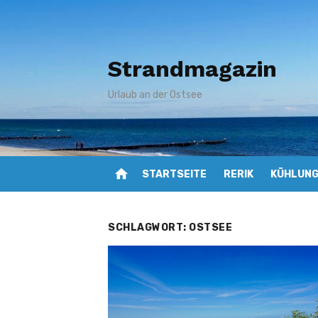
Zum
Inhalt
springen
Strandmagazin
Urlaub an der Ostsee
home
STARTSEITE
RERIK
KÜHLUN
SCHLAGWORT:
OSTSEE