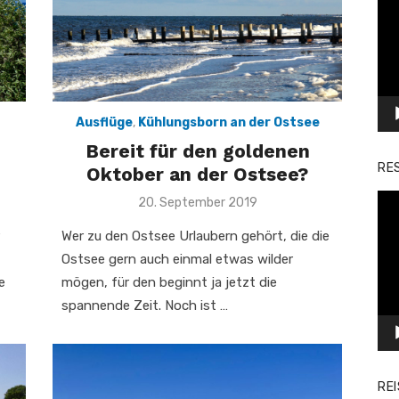
Pla
Ausflüge
,
Kühlungsborn an der Ostsee
Bereit für den goldenen
RE
Oktober an der Ostsee?
Vid
Veröffentlicht
20. September 2019
am
Pla
Wer zu den Ostsee Urlaubern gehört, die die
Ostsee gern auch einmal etwas wilder
e
mögen, für den beginnt ja jetzt die
spannende Zeit. Noch ist …
RE