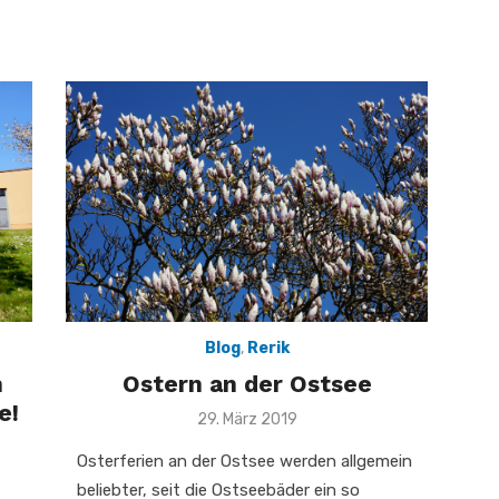
Blog
,
Rerik
n
Ostern an der Ostsee
e!
Veröffentlicht
29. März 2019
am
Osterferien an der Ostsee werden allgemein
beliebter, seit die Ostseebäder ein so