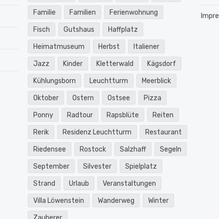
Familie
Familien
Ferienwohnung
Impr
Fisch
Gutshaus
Haffplatz
Heimatmuseum
Herbst
Italiener
Jazz
Kinder
Kletterwald
Kägsdorf
Kühlungsborn
Leuchtturm
Meerblick
Oktober
Ostern
Ostsee
Pizza
Ponny
Radtour
Rapsblüte
Reiten
Rerik
Residenz Leuchtturm
Restaurant
Riedensee
Rostock
Salzhaff
Segeln
September
Silvester
Spielplatz
Strand
Urlaub
Veranstaltungen
Villa Löwenstein
Wanderweg
Winter
Zauberer