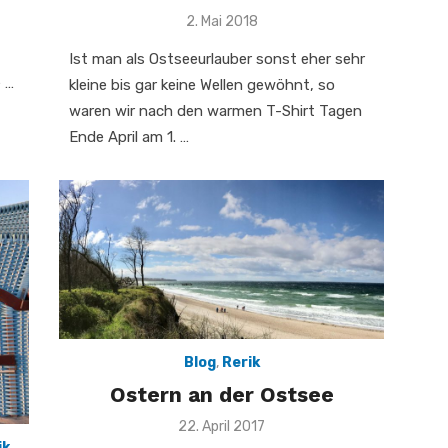
Veröffentlicht
2. Mai 2018
am
Ist man als Ostseeurlauber sonst eher sehr
 …
kleine bis gar keine Wellen gewöhnt, so
waren wir nach den warmen T-Shirt Tagen
Ende April am 1. …
Blog
,
Rerik
Ostern an der Ostsee
Veröffentlicht
22. April 2017
am
ik