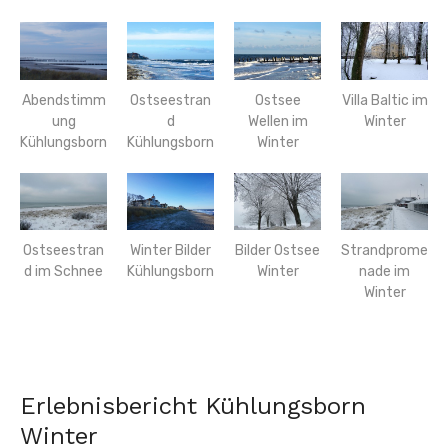
Ostseestran
Ostsee
Villa Baltic im
Abendstimm
d
Wellen im
Winter
ung
Kühlungsborn
Winter
Kühlungsborn
Ostseestran
Winter Bilder
Bilder Ostsee
Strandprome
d im Schnee
Kühlungsborn
Winter
nade im
Winter
Erlebnisbericht Kühlungsborn
Winter