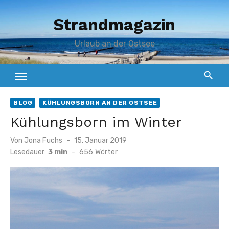
Zum
Strandmagazin
Inhalt
springen
Urlaub an der Ostsee
BLOG
KÜHLUNGSBORN AN DER OSTSEE
Kühlungsborn im Winter
Veröffentlicht
Von
Jona Fuchs
15. Januar 2019
am
Lesedauer:
3 min
-
656
Wörter