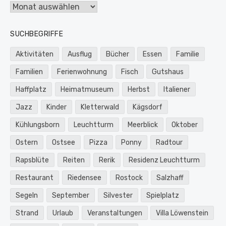
Archiv
SUCHBEGRIFFE
Aktivitäten
Ausflug
Bücher
Essen
Familie
Familien
Ferienwohnung
Fisch
Gutshaus
Haffplatz
Heimatmuseum
Herbst
Italiener
Jazz
Kinder
Kletterwald
Kägsdorf
Kühlungsborn
Leuchtturm
Meerblick
Oktober
Ostern
Ostsee
Pizza
Ponny
Radtour
Rapsblüte
Reiten
Rerik
Residenz Leuchtturm
Restaurant
Riedensee
Rostock
Salzhaff
Segeln
September
Silvester
Spielplatz
Strand
Urlaub
Veranstaltungen
Villa Löwenstein