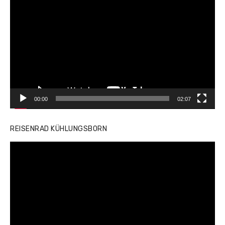
Player
00:00
02:07
REISENRAD KÜHLUNGSBORN
Video-
Player