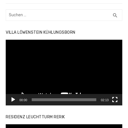
Beitrag:
Suchen
SUC
search
nach:
VILLA LÖWENSTEIN KÜHLUNGSBORN
Video-
Player
00:00
02:13
RESIDENZ LEUCHTTURM RERIK
Video-