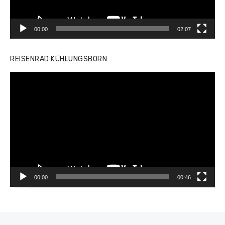
00:00
02:07
REISENRAD KÜHLUNGSBORN
Video-
Player
00:00
00:46