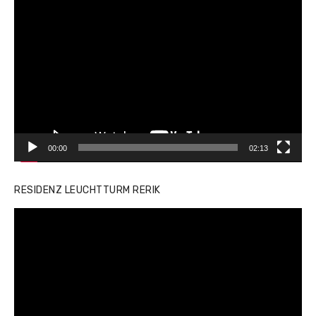
Video-
Player
00:00
02:13
RESIDENZ LEUCHTTURM RERIK
Video-
Player