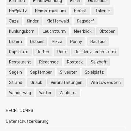
Familien
Ferienwohnung
Fisch
Gutshaus
Haffplatz
Heimatmuseum
Herbst
Italiener
Jazz
Kinder
Kletterwald
Kägsdorf
Kühlungsborn
Leuchtturm
Meerblick
Oktober
Ostern
Ostsee
Pizza
Ponny
Radtour
Rapsblüte
Reiten
Rerik
Residenz Leuchtturm
Restaurant
Riedensee
Rostock
Salzhaff
Segeln
September
Silvester
Spielplatz
Strand
Urlaub
Veranstaltungen
Villa Löwenstein
Wanderweg
Winter
Zauberer
RECHTLICHES
Datenschutzerklärung