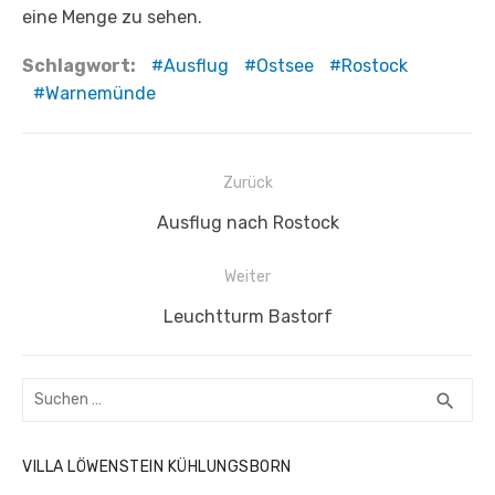
eine Menge zu sehen.
Schlagwort:
Ausflug
Ostsee
Rostock
Warnemünde
Beitragsnavigation
Zurück
Vorheriger
Ausflug nach Rostock
Beitrag:
Weiter
Nächster
Leuchtturm Bastorf
Beitrag:
Suchen
SUC
search
nach:
VILLA LÖWENSTEIN KÜHLUNGSBORN