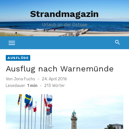
Zum
Strandmagazin
Inhalt
springen
Urlaub an der Ostsee
AUSFLÜGE
Ausflug nach Warnemünde
Veröffentlicht
Von
Jona Fuchs
24. April 2016
am
Lesedauer:
1 min
-
213
Wörter